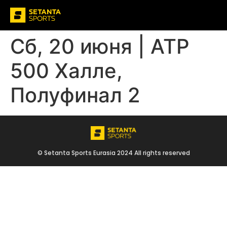
Сб, 20 июня | ATP
500 Халле,
Полуфинал 2
© Setanta Sports Eurasia 2024 All rights reserved