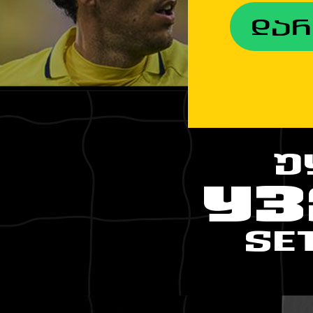
დარ
Უ
ᲧᲕ
SE