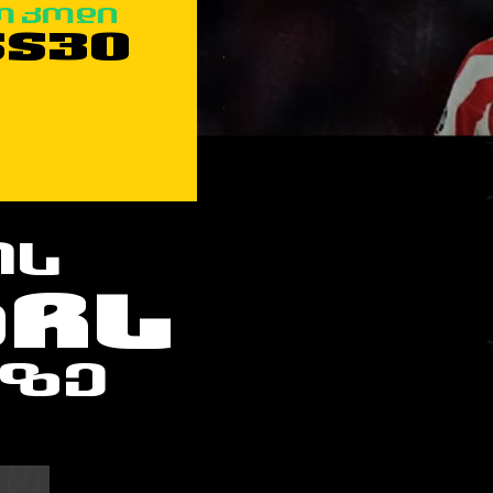
ო კოდი
SS30
ᲘᲡ
ᲢᲩᲡ
-ᲖᲔ