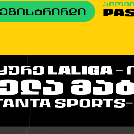
პრომ
PA
ეგისტრირდი
ᲧᲣᲠᲔ
LALIGA
- 
ᲔᲚᲐ ᲛᲐ
TANTA SPORTS