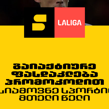
გაიაქტიურე
ფასდაკლება
პრომოკოდით
სიამოვნე სპორტ
მთელი წელი