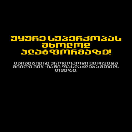
ᲣᲧᲣᲠᲔ ᲡᲣᲞᲔᲠᲙᲝᲞᲐᲡ
ᲛᲮᲝᲚᲝᲓ
ᲞᲚᲐᲢᲤᲝᲠᲛᲐᲖᲔ!
გაიაქტიურე პრომოკოდი COPA30 და
მიიღე 30%-იანი ფასდაკლება მთელს
თვეზე.