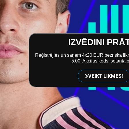
IZVĒDINI PRĀ
Reģistrējies un saņem
4x20 EUR bezriska li
5.00. Akcijas kods:
setantajo
VEIKT LIKMES!