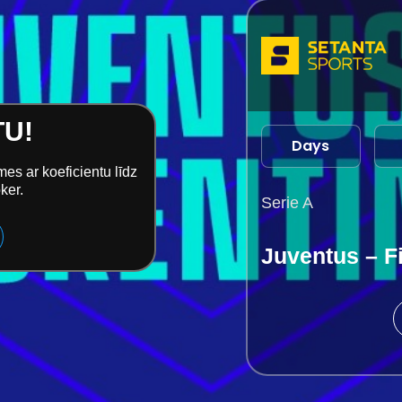
TU!
Days
kmes
ar koeficientu līdz
ker.
Serie A
Juventus – F