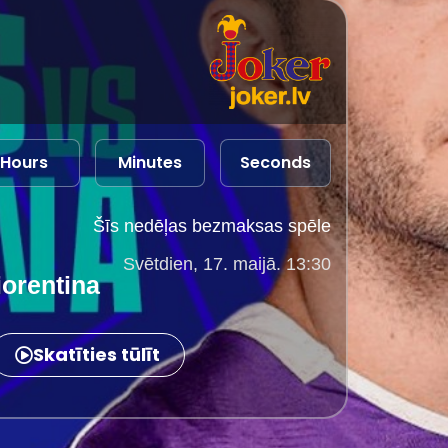
Hours
Minutes
Seconds
Šīs nedēļas bezmaksas spēle
Svētdien, 17. maijā. 13:30
iorentina
Skatīties tūlīt