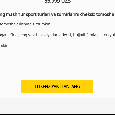
35,999 UZS
 mashhur sport turlari va turnirlarini cheksiz tomosha 
i tomosha qilishingiz mumkin.
ngan efirlar, eng yaxshi vaziyatlar videosi, hujjatli filmlar, intervy
umkin.
LITSENZIYANI TANLANG