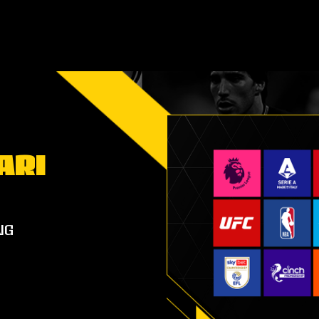
ARI
ng