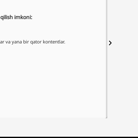
qilish imkoni:
Bir 
ular va yana bir qator kontentlar.
Ekskl
Ista