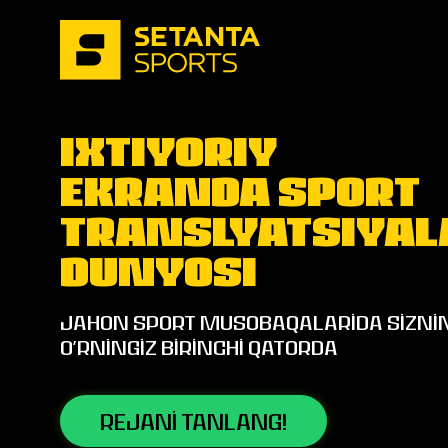
IXTIYORIY
EKRANDA SPORT
TRANSLYATSIYAL
DUNYOSI
Jahon sport musobaqalarida sizni
o’rningiz birinchi qatorda
Rejani Tanlang!