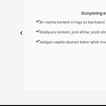
Dunyoning eng
Bir nechta kontent o'rniga siz barchasin
Eksklyuziv kontent, jonli efirlar, yozib oli
Istalgan vaqtda obunani bekor qilish m