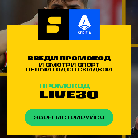
Введи промокод
и смотри спорт
целый год со скидкой
промокод
LIVE30
Зарегистрируйся