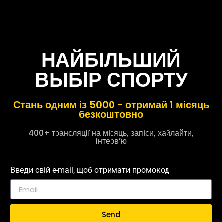
НАЙБIЛЬШИЙ
ВЫБIР СПОРТУ
Стань одним iз 5000 - отримай 1 мiсяць
безкоштовно
400+ трансляцiї на мiсяць, запiси, хайлайти,
iнтерв’ю
Введи свій e-mail, щоб отримати промокод
Send