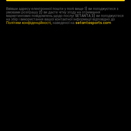
Ввівши адресу електронної пошти у полі вище 1) ви погоджуєтеся з
умовами розіграшу 2) ви даєте чітку згоду на отримання
маркетингових повідомлень щодо послуг SETANTA 3) ви погоджуєтеся
на збір і використання вашої контактної інформації відповідно до
Політики конфіденційності,
наведеної на
setantasports.com