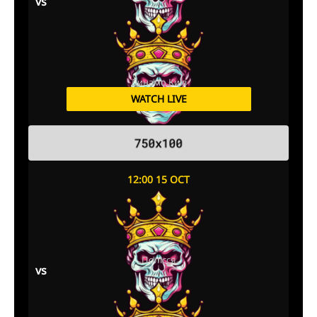
vs
Динамо Київ
WATCH LIVE
12:00 15 OCT
Полісся
vs